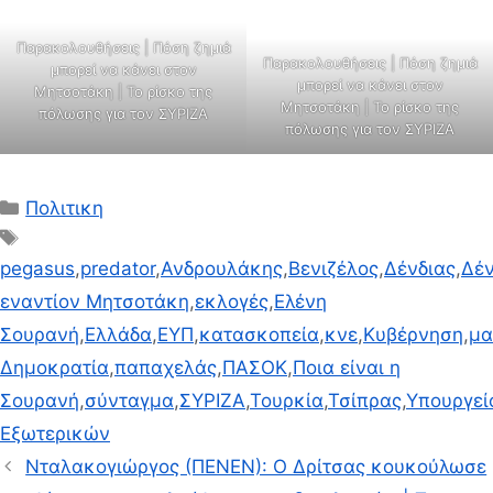
Παρακολουθήσεις | Πόση ζημιά
Παρακολουθήσεις | Πόση ζημιά
μπορεί να κάνει στον
μπορεί να κάνει στον
Μητσοτάκη | Το ρίσκο της
Μητσοτάκη | Το ρίσκο της
πόλωσης για τον ΣΥΡΙΖΑ
πόλωσης για τον ΣΥΡΙΖΑ
Κατηγορίες
Πολιτικη
Ετικέτες
pegasus
,
predator
,
Ανδρουλάκης
,
Βενιζέλος
,
Δένδιας
,
Δέν
εναντίον Μητσοτάκη
,
εκλογές
,
Ελένη
Σουρανή
,
Ελλάδα
,
ΕΥΠ
,
κατασκοπεία
,
κνε
,
Κυβέρνηση
,
μα
Δημοκρατία
,
παπαχελάς
,
ΠΑΣΟΚ
,
Ποια είναι η
Σουρανή
,
σύνταγμα
,
ΣΥΡΙΖΑ
,
Τουρκία
,
Τσίπρας
,
Υπουργεί
Εξωτερικών
Νταλακογιώργος (ΠΕΝΕΝ): Ο Δρίτσας κουκούλωσε