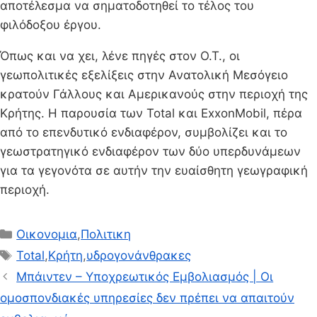
αποτέλεσμα να σηματοδοτηθεί το τέλος του
φιλόδοξου έργου.
Όπως και να χει, λένε πηγές στον Ο.Τ., οι
γεωπολιτικές εξελίξεις στην Ανατολική Μεσόγειο
κρατούν Γάλλους και Αμερικανούς στην περιοχή της
Κρήτης. Η παρουσία των Total και ExxonMobil, πέρα
από το επενδυτικό ενδιαφέρον, συμβολίζει και το
γεωστρατηγικό ενδιαφέρον των δύο υπερδυνάμεων
για τα γεγονότα σε αυτήν την ευαίσθητη γεωγραφική
περιοχή.
Κατηγορίες
Οικονομια
,
Πολιτικη
Ετικέτες
Total
,
Κρήτη
,
υδρογονάνθρακες
Μπάιντεν – Υποχρεωτικός Εμβολιασμός | Οι
ομοσπονδιακές υπηρεσίες δεν πρέπει να απαιτούν