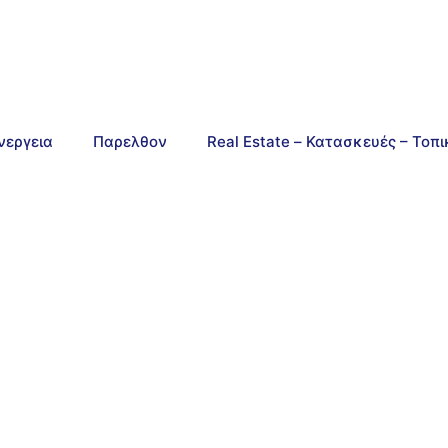
νεργεια
Παρελθον
Real Estate – Κατασκευές – Τοπ