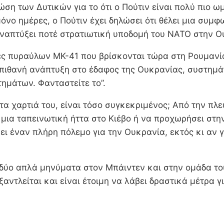
η των Δυτικών για το ότι ο Πούτιν είναι πολύ πιο ωμ
μόνο ημέρες, ο Πούτιν έχει δηλώσει ότι θέλει μια συμ
αναπτύξει ποτέ στρατιωτική υποδομή του ΝΑΤΟ στην Ο
ές πυραύλων ΜΚ-41 που βρίσκονται τώρα στη Ρουμανία
πιθανή ανάπτυξη στο έδαφος της Ουκρανίας, συστημά
ημάτων. Φανταστείτε το”.
 τα χαρτιά του, είναι τόσο συγκεκριμένος; Από την πλ
ι μια ταπεινωτική ήττα στο Κιέβο ή να προχωρήσει στ
ει έναν πλήρη πόλεμο για την Ουκρανία, εκτός κι αν γί
ι δύο απλά μηνύματα στον Μπάιντεν και στην ομάδα το
αντλείται και είναι έτοιμη να λάβει δραστικά μέτρα 