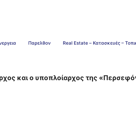
νεργεια
Παρελθον
Real Estate – Κατασκευές – Τοπ
αρχος και ο υποπλοίαρχος της «Περσεφ