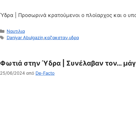
Ύδρα | Προσωρινά κρατούμενοι ο πλοίαρχος και ο υ
Κατηγορίες
Ναυτιλια
Ετικέτες
Daniyar Abulgazin
,
καζακσταν
,
υδρα
Φωτιά στην Ύδρα | Συνέλαβαν τον… μάγει
25/06/2024
από
De-Facto