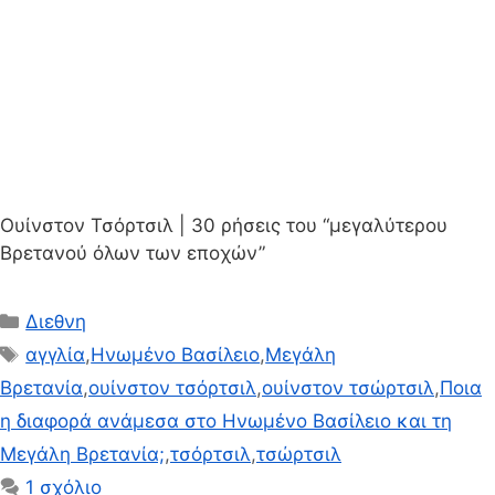
Ουίνστον Τσόρτσιλ | 30 ρήσεις του “μεγαλύτερου
Βρετανού όλων των εποχών”
Κατηγορίες
Διεθνη
Ετικέτες
αγγλία
,
Ηνωμένο Βασίλειο
,
Μεγάλη
Βρετανία
,
ουίνστον τσόρτσιλ
,
ουίνστον τσώρτσιλ
,
Ποια
η διαφορά ανάμεσα στο Ηνωμένο Βασίλειο και τη
Μεγάλη Βρετανία;
,
τσόρτσιλ
,
τσώρτσιλ
1 σχόλιο