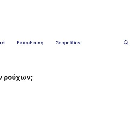
ικά
Εκπαιδευση
Geopolitics
ων ρούχων;