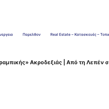
νεργεια
Παρελθον
Real Estate – Κατασκευές – Τοπ
τραμπικής» Ακροδεξιάς | Από τη Λεπέν σ