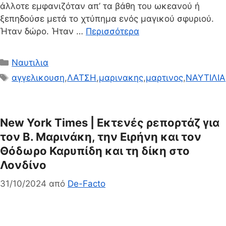
άλλοτε εμφανιζόταν απ’ τα βάθη του ωκεανού ή
ξεπηδούσε μετά το χτύπημα ενός μαγικού σφυριού.
Ήταν δώρο. Ήταν …
Περισσότερα
Κατηγορίες
Ναυτιλια
Ετικέτες
αγγελικουση
,
ΛΑΤΣΗ
,
μαρινακης
,
μαρτινος
,
ΝΑΥΤΙΛΙΑ
New York Times | Εκτενές ρεπορτάζ για
τον Β. Μαρινάκη, την Ειρήνη και τον
Θόδωρο Καρυπίδη και τη δίκη στο
Λονδίνο
31/10/2024
από
De-Facto