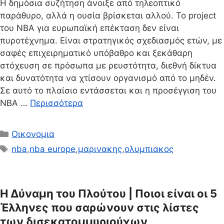
Η δημόσια συζήτηση άνοιξε από τηλεοπτικό
παράθυρο, αλλά η ουσία βρίσκεται αλλού. Το project
του NBA για ευρωπαϊκή επέκταση δεν είναι
πυροτέχνημα. Είναι στρατηγικός σχεδιασμός ετών, με
σαφές επιχειρηματικό υπόβαθρο και ξεκάθαρη
στόχευση σε πρόσωπα με ρευστότητα, διεθνή δίκτυα
και δυνατότητα να χτίσουν οργανισμό από το μηδέν.
Σε αυτό το πλαίσιο εντάσσεται και η προσέγγιση του
NBA …
Περισσότερα
Κατηγορίες
Οικονομια
Ετικέτες
nba
,
nba europe
,
μαρινακης
,
ολυμπιακος
Η Δύναμη του Πλούτου | Ποιοι είναι οι 5
Έλληνες που σαρώνουν στις λίστες
των δισεκατομμυριούχων