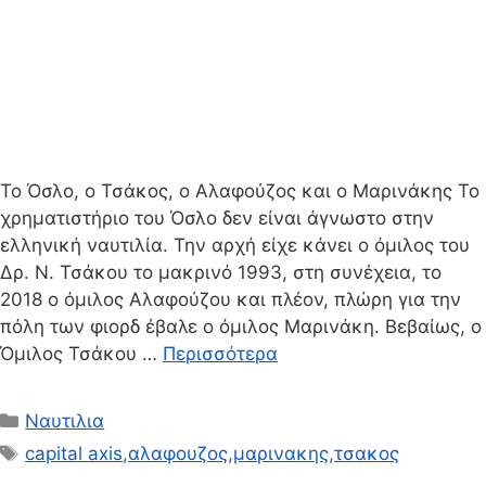
Το Όσλο, ο Τσάκος, ο Αλαφούζος και ο Μαρινάκης Το
χρηματιστήριο του Όσλο δεν είναι άγνωστο στην
ελληνική ναυτιλία. Την αρχή είχε κάνει ο όμιλος του
Δρ. Ν. Τσάκου το μακρινό 1993, στη συνέχεια, το
2018 ο όμιλος Αλαφούζου και πλέον, πλώρη για την
πόλη των φιορδ έβαλε ο όμιλος Μαρινάκη. Βεβαίως, ο
Όμιλος Τσάκου …
Περισσότερα
Κατηγορίες
Ναυτιλια
Ετικέτες
capital axis
,
αλαφουζος
,
μαρινακης
,
τσακος