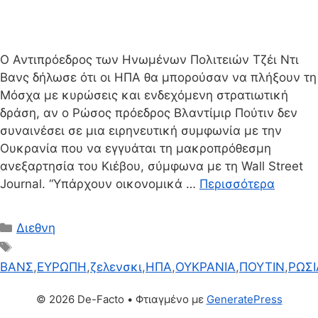
Ο Αντιπρόεδρος των Ηνωμένων Πολιτειών Τζέι Ντι
Βανς δήλωσε ότι οι ΗΠΑ θα μπορούσαν να πλήξουν τη
Μόσχα με κυρώσεις και ενδεχόμενη στρατιωτική
δράση, αν ο Ρώσος πρόεδρος Βλαντίμιρ Πούτιν δεν
συναινέσει σε μια ειρηνευτική συμφωνία με την
Ουκρανία που να εγγυάται τη μακροπρόθεσμη
ανεξαρτησία του Κιέβου, σύμφωνα με τη Wall Street
Journal. “Υπάρχουν οικονομικά …
Περισσότερα
Κατηγορίες
Διεθνη
Ετικέτες
ΒΑΝΣ
,
ΕΥΡΩΠΗ
,
ζελενσκι
,
ΗΠΑ
,
ΟΥΚΡΑΝΙΑ
,
ΠΟΥΤΙΝ
,
ΡΩΣΙ
© 2026 De-Facto
• Φτιαγμένο με
GeneratePress