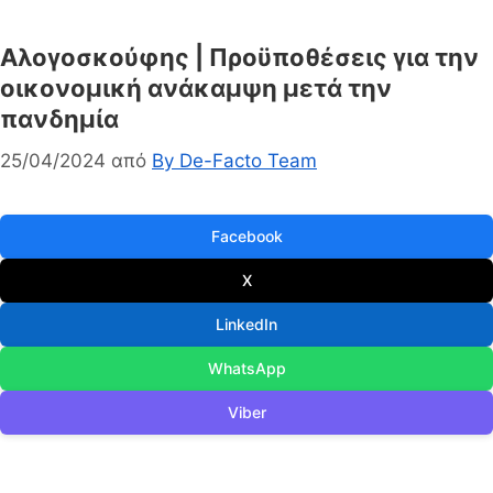
Αλογοσκούφης | Προϋποθέσεις για την
οικονομική ανάκαμψη μετά την
πανδημία
25/04/2024
από
By De-Facto Team
Facebook
X
LinkedIn
WhatsApp
Viber