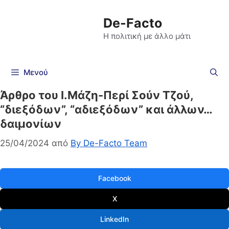
De-Facto
Η πολιτική με άλλο μάτι
Μενού
Άρθρο του Ι.Μάζη-Περί Σούν Τζού,
“διεξόδων”, “αδιεξόδων” και άλλων…
δαιμονίων
25/04/2024
από
By De-Facto Team
Facebook
X
LinkedIn