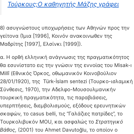
Τούρκους;O καθηγητής Μάζης γράφει
8) ασυγνώστους υποχωρήσεις των Αθηνών προς την
γείτονα (Ίμια [1996], Κοινόν ανακοινωθεν της
Μαδρίτης [1997], Ελσίνκι [1999]).
α. Η ορθή ελληνική ανάγνωσις της πραγματικότητος
θα εσυνίστατο εις την γνώσιν της εννοίας του Misak-ı
Millî (Εθνικός Όρκος, οθωμανικόν Κοινοβούλιον
28/01/1920), της Türk-İslam sentezi (Τουρκο-ισλαμική
Σύνθεσις, 1970), την Αδελφο-Μουσουλμανικήν
τουρκική πραγματικότητα, τις παραβιάσεις,
υπερπτήσεις, διεμβολισμούς, εξόδους ερευνητικών
σκαφών, το casus belli, τις “Γαλάζιες πατρίδες”, το
Τουρκολιβυκόν ΜOU, και ασφαλώς το
Στρατηγικό
Βάθος
, (2001) του Ahmet Davutoğlu, το οποίον ο