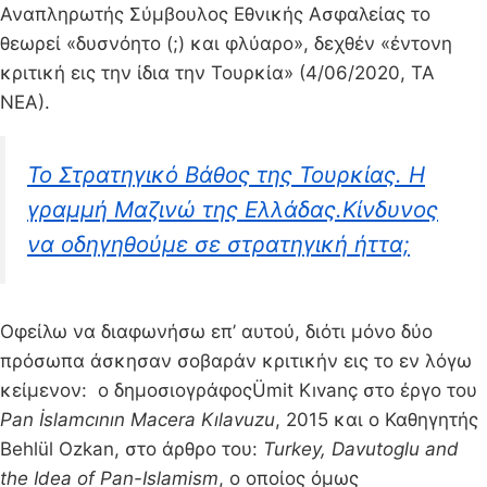
Αναπληρωτής Σύμβουλος Εθνικής Ασφαλείας το
θεωρεί «δυσνόητο (;) και φλύαρο», δεχθέν «έντονη
κριτική εις την ίδια την Τουρκία» (4/06/2020, ΤΑ
ΝΕΑ).
Το Στρατηγικό Βάθος της Τουρκίας. Η
γραμμή Μαζινώ της Ελλάδας.Κίνδυνος
να οδηγηθούμε σε στρατηγική ήττα;
Οφείλω να διαφωνήσω επ’ αυτού, διότι μόνο δύο
πρόσωπα άσκησαν σοβαράν κριτικήν εις το εν λόγω
κείμενον: ο δημοσιογράφοςÜmit Kıvanç στο έργο του
Pan İslamcının Macera Kılavuzu
, 2015 και ο Καθηγητής
Behlül Ozkan, στο άρθρο του:
Turkey, Davutoglu and
the Idea of Pan-Islamism
, o οποίος όμως