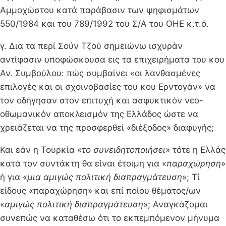
Αμμοχώστου κατά παράβασιν των ψηφισμάτων
550/1984 και του 789/1992 του Σ/Α του ΟΗΕ κ.τ.ό.
γ. Δια τα περί Σούν Τζού σημειώνω ισχυράν
αντίφασιν υποφώσκουσα εις τα επιχειρήματα του κου
Αν. Συμβούλου: πώς συμβαίνει «οι λανθασμένες
επιλογές και οι σχοινοβασίες του κου Ερντογάν» να
τον οδήγησαν στον επιτυχή και ασφυκτικόν νεο-
οθωμανικόν αποκλεισμόν της Ελλάδος ώστε να
χρειάζεται να της προσφερθεί «διέξοδος» διαφυγής;
Και εάν η Τουρκία «
το συνειδητοποιήσει
» τότε η Ελλάς
κατά τον συντάκτη θα είναι έτοιμη για «
παραχώρηση
»
ή για «
μια αμιγώς πολιτική διαπραγμάτευση
»; Tί
είδους «παραχώρηση» και επί ποίου θέματος/ων
«
αμιγώς πολιτική διαπραγμάτευση
»; Αναγκάζομαι
συνεπώς να καταθέσω ότι το εκπεμπόμενον μήνυμα