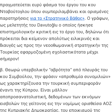
πραγματεύεται ευρύ φάσμα του έργου του κου
Νταβούτογλου όπου συμπεριλαμβάνει και ορισμένες
παρατηρήσεις
για το «Στρατηγικό Βάθος»
. Ο γράφων,
ως μελετητής του Davutoğlu o οποίος ήσκησε
επιστημολογικήν κριτική εις το έργο του, δηλώνω ότι
πρόκειται δια κείμενον απολύτως ειλικρινές και
διαυγές ως προς την νεοοθωμανική στρατηγικήν της
Τουρκίας εφαρμοζομένη σχολαστικότατα μέχρι
σήμερον!
β. Θεωρώ υπερβολικήν “αβρότητα” από πλευράς του
κου Συμβούλου, την φράσιν «απροθυμία συνομιλιών»
ως χαρακτηρίζουσα την τουρκική συμπεριφοράν
έναντι της Κύπρου. Είναι μάλλον
αποπροσανατολιστική, δεδομένων των εκνόμων
εισβολών της γείτονος εις την νομίμως ορισθείσα ΑΟΖ
της Κυπριακής Δημοκρατίας, του εποικισμού της