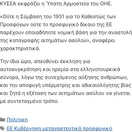
ΚΥΣΕΑ εκφράζει η Ύπατη Αρμοστεία του ΟΗΕ.
«Ούτε η Σύμβαση του 1951 για το Καθεστώς των
Προσφύγων ούτε το προσφυγικό δίκαιο της ΕΕ
παρέχουν οποιαδήποτε νομική βάση για την αναστολή
της καταγραφής αιτημάτων ασύλου», αναφέρει
χαρακτηριστικά.
Την ίδια ώρα, απευθύνει έκκληση για
αυτοσυγκράτηση και ηρεμία στα ελληνοτουρκικά
σύνορα, λόγω της συνεχόμενης αύξησης ανθρώπων,
και την αποφυγή υπέρμετρης και αδικαιολόγητης βίας
και ζητά η εξέταση των αιτημάτων ασύλου να γίνεται
με συντεταγμένο τρόπο.
Κατηγορίες
Πολιτικη
Ετικέτες
ΕΕ
,
Κυβέρνηση
,
μεταναστευτικό
,
προσφυγικό