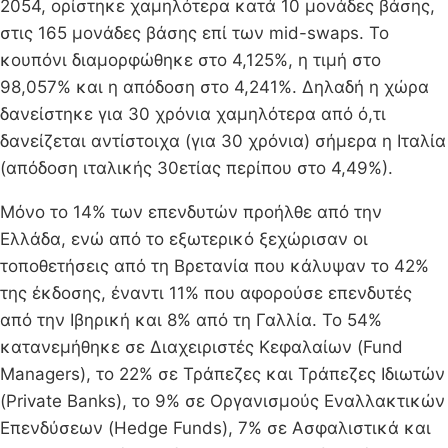
2054, ορίστηκε χαμηλότερα κατά 10 μονάδες βάσης,
στις 165 μονάδες βάσης επί των mid-swaps. Το
κουπόνι διαμορφώθηκε στο 4,125%, η τιμή στο
98,057% και η απόδοση στο 4,241%. Δηλαδή η χώρα
δανείστηκε για 30 χρόνια χαμηλότερα από ό,τι
δανείζεται αντίστοιχα (για 30 χρόνια) σήμερα η Ιταλία
(απόδοση ιταλικής 30ετίας περίπου στο 4,49%).
Μόνο το 14% των επενδυτών προήλθε από την
Ελλάδα, ενώ από το εξωτερικό ξεχώρισαν οι
τοποθετήσεις από τη Βρετανία που κάλυψαν το 42%
της έκδοσης, έναντι 11% που αφορούσε επενδυτές
από την Ιβηρική και 8% από τη Γαλλία. Το 54%
κατανεμήθηκε σε Διαχειριστές Κεφαλαίων (Fund
Managers), το 22% σε Τράπεζες και Τράπεζες Ιδιωτών
(Private Banks), το 9% σε Οργανισμούς Εναλλακτικών
Επενδύσεων (Hedge Funds), 7% σε Ασφαλιστικά και