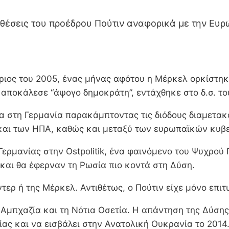
οθέσεις του προέδρου Πούτιν αναφορικά με την Ευ
βριος του 2005, ένας μήνας αφότου η Μέρκελ ορκίστη
 αποκάλεσε “άψογο δημοκράτη”, εντάχθηκε στο δ.σ. το
ία στη Γερμανία παρακάμπτοντας τις διόδους διαμετα
ς και των ΗΠΑ, καθώς και μεταξύ των ευρωπαϊκών κυβ
 Γερμανίας στην Ostpolitik, ένα φαινόμενο του Ψυχρού
και θα έφερναν τη Ρωσία πιο κοντά στη Δύση.
τερ ή της Μέρκελ. Αντιθέτως, ο Πούτιν είχε μόνο επιτυ
Αμπχαζία και τη Νότια Οσετία. Η απάντηση της Δύσης
ας και να εισβάλει στην Ανατολική Ουκρανία το 2014