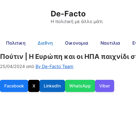
De-Facto
Η πολιτική με άλλο μάτι
Πολιτικη
Διεθνη
Οικονομια
Ναυτιλια
Ε
Πούτιν | Η Ευρώπη και οι ΗΠΑ παιχνίδι σ
25/04/2024
από
By De-Facto Team
Facebook
X
LinkedIn
WhatsApp
Viber