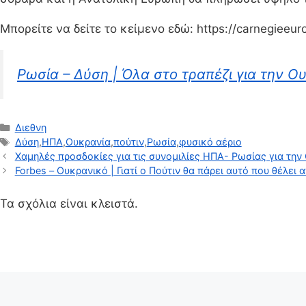
Μπορείτε να δείτε το κείμενο εδώ: https://carnegieeur
Ρωσία – Δύση | Όλα στο τραπέζι για την Ο
Κατηγορίες
Διεθνη
Ετικέτες
Δύση
,
ΗΠΑ
,
Ουκρανία
,
πούτιν
,
Ρωσία
,
φυσικό αέριο
Χαμηλές προσδοκίες για τις συνομιλίες ΗΠΑ- Ρωσίας για τη
Forbes – Ουκρανικό | Γιατί ο Πούτιν θα πάρει αυτό που θέλει
Τα σχόλια είναι κλειστά.