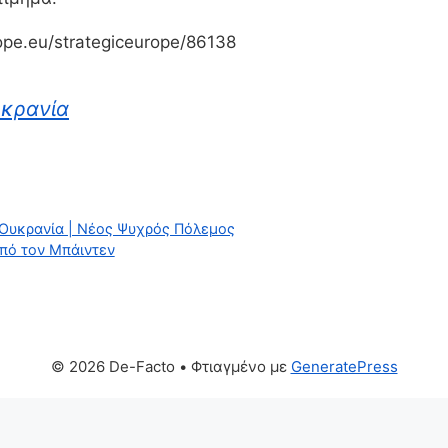
ope.eu/strategiceurope/86138
υκρανία
ν Ουκρανία | Νέος Ψυχρός Πόλεμος
 από τον Μπάιντεν
© 2026 De-Facto
• Φτιαγμένο με
GeneratePress