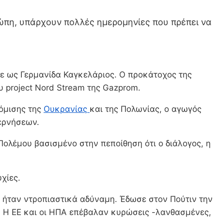
ρώπη, υπάρχουν πολλές ημερομηνίες που πρέπει να
κε ως Γερμανίδα Καγκελάριος. Ο προκάτοχος της
υ project Nord Stream της Gazprom.
κόμισης της
Ουκρανίας
και της Πολωνίας, ο αγωγός
ερνήσεων.
 Πολέμου βασισμένο στην πεποίθηση ότι ο διάλογος, η
χίες.
 ήταν ντροπιαστικά αδύναμη. Έδωσε στον Πούτιν την
. Η ΕΕ και οι ΗΠΑ επέβαλαν κυρώσεις -λανθασμένες,