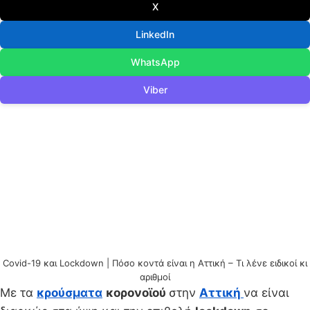
X
LinkedIn
WhatsApp
Viber
Covid-19 και Lockdown | Πόσο κοντά είναι η Αττική – Τι λένε ειδικοί κι
αριθμοί
Με τα
κρούσματα
κορονοϊού
στην
Αττική
να είναι