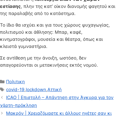
εστίασης
, πλην της κατ’ οίκον διανομής φαγητού και
της παραλαβής από το κατάστημα.
Το ίδιο θα ισχύει και για τους χώρους ψυχαγωγίας,
πολιτισμού και άθλησης: Μπαρ, καφέ,
κινηματογράφοι, μουσεία και θέατρα, όπως και
κλειστά γυμναστήρια.
Σε αντίθεση με την άνοιξη, ωστόσο, δεν
απαγορεύονται οι μετακινήσεις εκτός νομού.
Κατηγορίες
Πολιτικη
Ετικέτες
covid-19
,
lockdown
,
Αττική
ICAO | Επιστολή – Απάντηση στην Άγκυρα για τον
χάρτη-πρόκληση
Μακρόν | Χρειαζόμαστε κι άλλους ηγέτες σαν κι