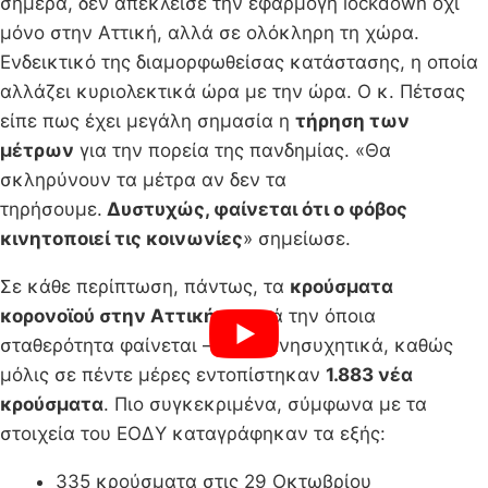
σήμερα, δεν απέκλεισε την εφαρμογή lockdown όχι
μόνο στην Αττική, αλλά σε ολόκληρη τη χώρα.
Ενδεικτικό της διαμορφωθείσας κατάστασης, η οποία
αλλάζει κυριολεκτικά ώρα με την ώρα. Ο κ. Πέτσας
είπε πως έχει μεγάλη σημασία η
τήρηση των
μέτρων
για την πορεία της πανδημίας. «Θα
σκληρύνουν τα μέτρα αν δεν τα
τηρήσουμε.
Δυστυχώς, φαίνεται ότι ο φόβος
κινητοποιεί τις κοινωνίες
» σημείωσε.
Σε κάθε περίπτωση, πάντως, τα
κρούσματα
κορονοϊού στην Αττική
– παρά την όποια
σταθερότητα φαίνεται – είναι ανησυχητικά, καθώς
μόλις σε πέντε μέρες εντοπίστηκαν
1.883 νέα
κρούσματα
. Πιο συγκεκριμένα, σύμφωνα με τα
στοιχεία του ΕΟΔΥ καταγράφηκαν τα εξής:
335 κρούσματα στις 29 Οκτωβρίου