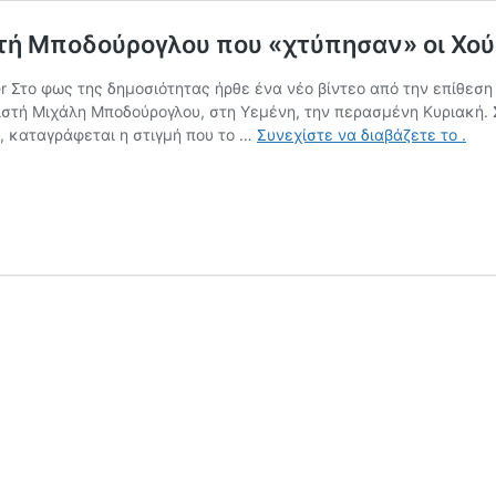
στή Μποδούρογλου που «χτύπησαν» οι Χού
r Στο φως της δημοσιότητας ήρθε ένα νέο βίντεο από την επίθεση
ιστή Μιχάλη Μποδούρογλου, στη Υεμένη, την περασμένη Κυριακή. 
Βίντ
, καταγράφεται η στιγμή που το …
Συνεχίστε να διαβάζετε το
.
μέσ
από
το
πλοί
του
εφοπ
Μπο
που
«χτ
οι
Χούθ