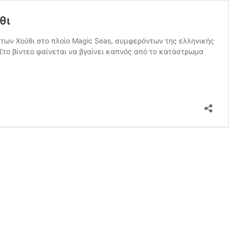
θι
 των Χούθι στο πλοίο Magic Seas, συμφερόντων της ελληνικής
Στο βίντεο φαίνεται να βγαίνει καπνός από το κατάστρωμα
εο
α
ο
λιστή
δούρογλου
ύπησαν»
ι