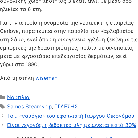
συνολικής χωρητικότητας 3 εκατ. dwt, με μέσο όρο
ηλικίας τα 6 έτη.
Για την ιστορία η ονομασία της νεότευκτης εταιρείας
Carlova, παραπέμπει στην παραλία του Καρλοβασίου
στη Σάμο, εκεί όπου η οικογένεια Ιγγλέση ξεκίνησε τις
εμπορικές της δραστηριότητες, πρώτα με οινοποιείο,
μετά με εργοστάσιο επεξεργασίας δερμάτων, εκεί
γύρω στα 1880.
Από τη στήλη
wiseman
Κατηγορίες
Ναυτιλια
Ετικέτες
Samos Steamship
,
ΙΓΓΛΕΣΗΣ
Το… «ναυάγιο» του εφοπλιστή Γιώργου Οικονόμου
Είναι γεγονός, η διδακτέα ύλη μειώνεται κατά 30%